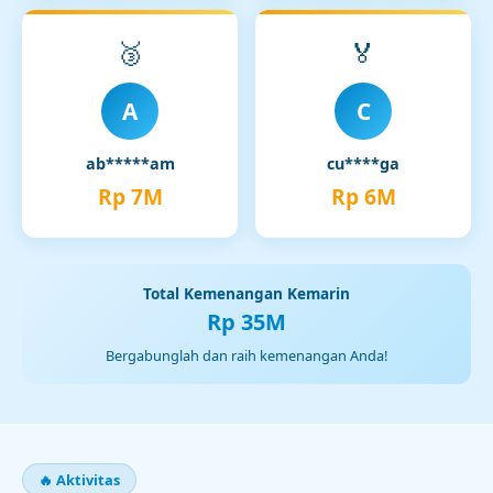
🥉
🏅
A
C
ab*****am
cu****ga
Rp 7M
Rp 6M
Total Kemenangan Kemarin
Rp 35M
Bergabunglah dan raih kemenangan Anda!
🔥 Aktivitas