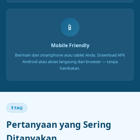
📱
Mobile Friendly
Bermain dari smartphone atau tablet Anda. Download APK
Android atau akses langsung dari browser — tanpa
hambatan.
❓ FAQ
Pertanyaan yang Sering
Ditanyakan