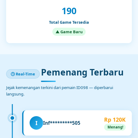
190
Total Game Tersedia
▲ Game Baru
Pemenang Terbaru
🕒 Real-Time
Jejak kemenangan terkini dari pemain ID098 — diperbarui
langsung.
Rp 120K
I
Inf*********505
Menang!