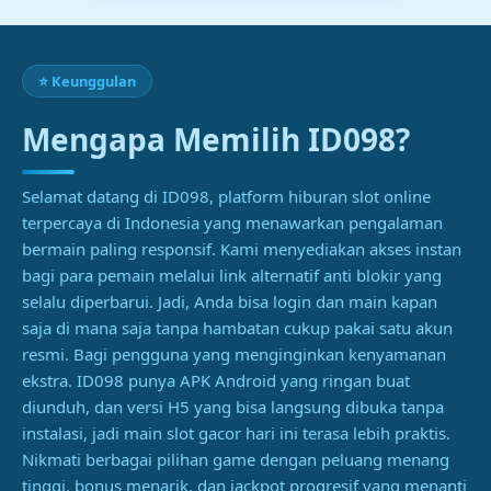
⭐ Keunggulan
Mengapa Memilih ID098?
Selamat datang di ID098, platform hiburan slot online
terpercaya di Indonesia yang menawarkan pengalaman
bermain paling responsif. Kami menyediakan akses instan
bagi para pemain melalui link alternatif anti blokir yang
selalu diperbarui. Jadi, Anda bisa login dan main kapan
saja di mana saja tanpa hambatan cukup pakai satu akun
resmi. Bagi pengguna yang menginginkan kenyamanan
ekstra. ID098 punya APK Android yang ringan buat
diunduh, dan versi H5 yang bisa langsung dibuka tanpa
instalasi, jadi main slot gacor hari ini terasa lebih praktis.
Nikmati berbagai pilihan game dengan peluang menang
tinggi, bonus menarik, dan jackpot progresif yang menanti