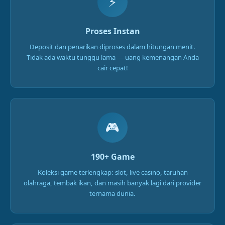
⚡
Proses Instan
Deposit dan penarikan diproses dalam hitungan menit.
Tidak ada waktu tunggu lama — uang kemenangan Anda
cair cepat!
🎮
190+ Game
Koleksi game terlengkap: slot, live casino, taruhan
olahraga, tembak ikan, dan masih banyak lagi dari provider
ternama dunia.