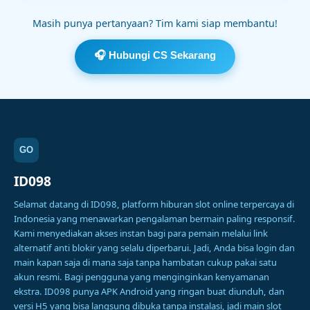
Masih punya pertanyaan? Tim kami siap membantu!
🎧 Hubungi CS Sekarang
ID098
Selamat datang di ID098, platform hiburan slot online terpercaya di
Indonesia yang menawarkan pengalaman bermain paling responsif.
Kami menyediakan akses instan bagi para pemain melalui link
alternatif anti blokir yang selalu diperbarui. Jadi, Anda bisa login dan
main kapan saja di mana saja tanpa hambatan cukup pakai satu
akun resmi. Bagi pengguna yang menginginkan kenyamanan
ekstra. ID098 punya APK Android yang ringan buat diunduh, dan
versi H5 yang bisa langsung dibuka tanpa instalasi, jadi main slot