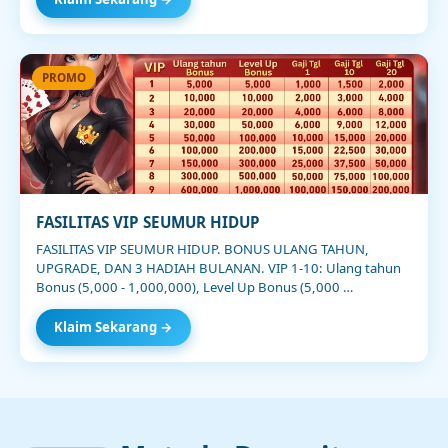
PROMO
FASILITAS VIP SEUMUR HIDUP
FASILITAS VIP SEUMUR HIDUP. BONUS ULANG TAHUN,
UPGRADE, DAN 3 HADIAH BULANAN. VIP 1-10: Ulang tahun
Bonus (5,000 - 1,000,000), Level Up Bonus (5,000 …
Klaim Sekarang →