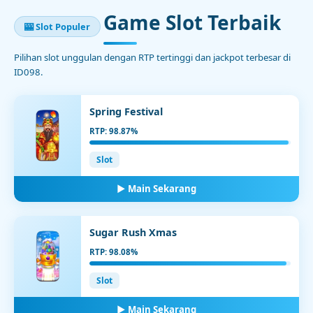
Game Slot Terbaik
🎰 Slot Populer
Pilihan slot unggulan dengan RTP tertinggi dan jackpot terbesar di
ID098.
Spring Festival
RTP:
98.87%
Slot
▶ Main Sekarang
Sugar Rush Xmas
RTP:
98.08%
Slot
▶ Main Sekarang