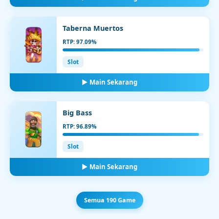
Taberna Muertos
RTP:
97.09%
Slot
▶ Main Sekarang
Big Bass
RTP:
96.89%
Slot
▶ Main Sekarang
Semua 190 Game