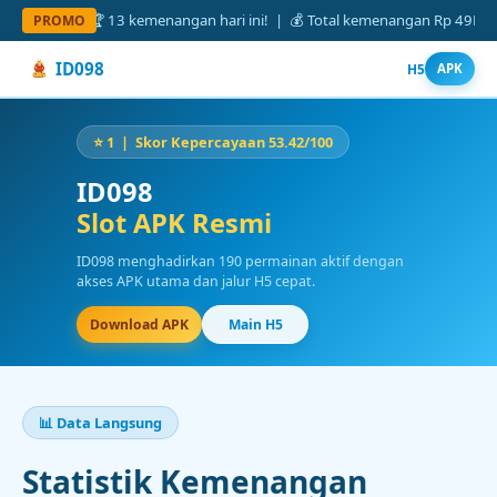
13 kemenangan hari ini! | 💰 Total kemenangan Rp 49M | 🎁 Bonus deposit 
PROMO
ID098
H5
APK
⭐ 1 | Skor Kepercayaan 53.42/100
ID098
Slot APK Resmi
ID098 menghadirkan 190 permainan aktif dengan
akses APK utama dan jalur H5 cepat.
Download APK
Main H5
📊 Data Langsung
Statistik Kemenangan