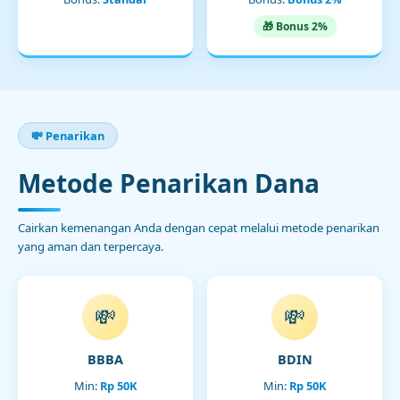
🎁 Bonus 2%
💸 Penarikan
Metode Penarikan Dana
Cairkan kemenangan Anda dengan cepat melalui metode penarikan
yang aman dan terpercaya.
💸
💸
BBBA
BDIN
Min:
Rp 50K
Min:
Rp 50K