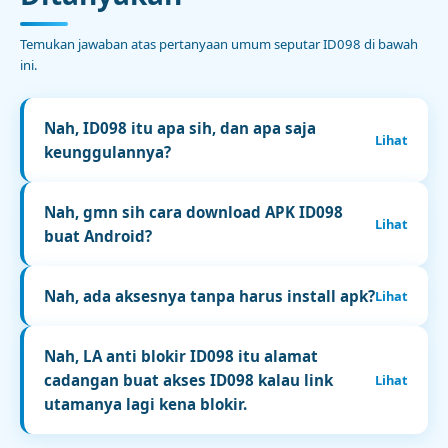
Temukan jawaban atas pertanyaan umum seputar ID098 di bawah
ini.
Nah, ID098 itu apa sih, dan apa saja
Lihat
keunggulannya?
Nah, gmn sih cara download APK ID098
Lihat
buat Android?
Nah, ada aksesnya tanpa harus install apk?
Lihat
Nah, LA anti blokir ID098 itu alamat
cadangan buat akses ID098 kalau link
Lihat
utamanya lagi kena blokir.