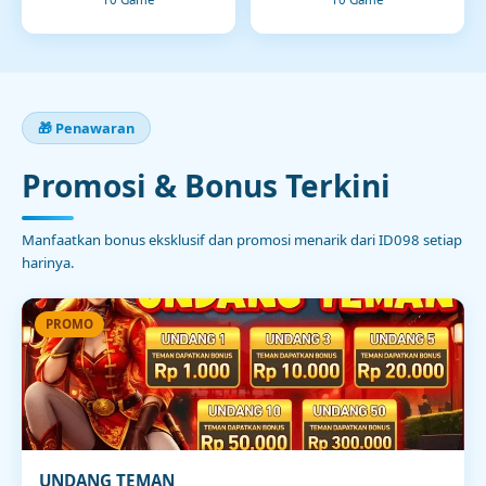
🎁 Penawaran
Promosi & Bonus Terkini
Manfaatkan bonus eksklusif dan promosi menarik dari ID098 setiap
harinya.
PROMO
UNDANG TEMAN