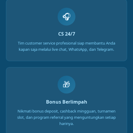
🎧
CS 24/7
Tim customer service profesional siap membantu Anda
kapan saja melalui live chat, WhatsApp, dan Telegram.
🎁
Bonus Berlimpah
Nikmati bonus deposit, cashback mingguan, turnamen
slot, dan program referral yang menguntungkan setiap
harinya.