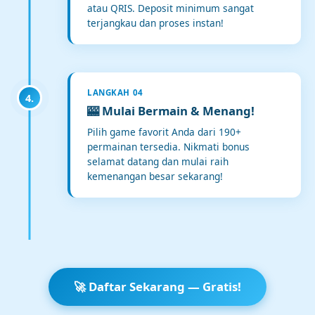
atau QRIS. Deposit minimum sangat
terjangkau dan proses instan!
LANGKAH 04
4.
🎰 Mulai Bermain & Menang!
Pilih game favorit Anda dari 190+
permainan tersedia. Nikmati bonus
selamat datang dan mulai raih
kemenangan besar sekarang!
🚀 Daftar Sekarang — Gratis!