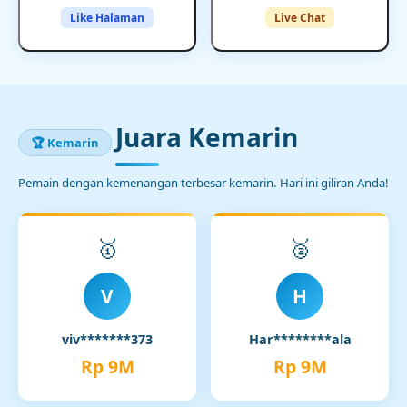
Like Halaman
Live Chat
Juara Kemarin
🏆 Kemarin
Pemain dengan kemenangan terbesar kemarin. Hari ini giliran Anda!
🥇
🥈
V
H
viv*******373
Har********ala
Rp 9M
Rp 9M